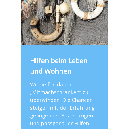
Hilfen beim Leben
und Wohnen
Wir helfen dabei
„Mitmachschranken“ zu
überwinden. Die Chancen
steigen mit der Erfahrung
gelingender Beziehungen
und passgenauer Hilfen.