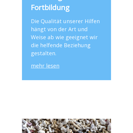
Fortbildung
Die Qualität unserer Hilfen
hängt von der Art und
Weise ab wie geeignet wir
die helfende Beziehung
gestalten.
mehr lesen