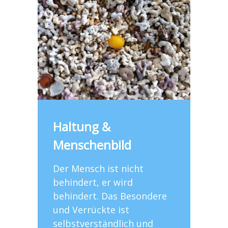
Haltung &
Menschenbild
Der Mensch ist nicht
behindert, er wird
behindert. Das Besondere
und Verrückte ist
selbstverständlich und